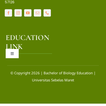
57126
IT Center
Language Center
EDUCATION
Library
LINK
Toggle
LPPM
Navigation
OCW
© Copyright 2026 | Bachelor of Biology Education |
Universitas Sebelas Maret
SIAKAD
SIM-PAK