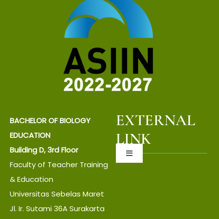
EXTERNAL
BACHELOR OF BIOLOGY
LINK
EDUCATION
Building D, 3rd Floor
Toggle
Faculty of Teacher Training
Navigation
About UNS
& Education
Universitas Sebelas Maret
Jl. Ir. Sutami 36A Surakarta
About Faculty