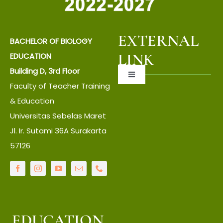
EXTERNAL
BACHELOR OF BIOLOGY
LINK
EDUCATION
Building D, 3rd Floor
Toggle
Faculty of Teacher Training
Navigation
About UNS
& Education
Universitas Sebelas Maret
Jl. Ir. Sutami 36A Surakarta
About Faculty
57126
IT Center
Language Center
EDUCATION