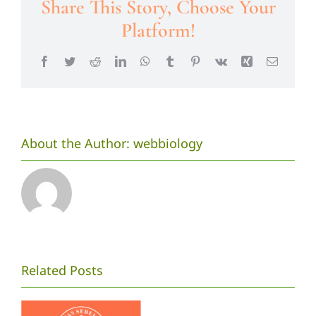
Share This Story, Choose Your
Platform!
Facebook
Twitter
Reddit
LinkedIn
WhatsApp
Tumblr
Pinterest
Vk
Xing
Email
About the Author:
webbiology
PENGU
Related Posts
DAFTAR
ASISTEN
Prosedur