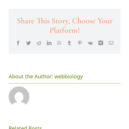
Share This Story, Choose Your
Platform!
Facebook
Twitter
Reddit
LinkedIn
WhatsApp
Tumblr
Pinterest
Vk
Xing
Email
About the Author:
webbiology
Mahasiswa
[PRESS
Related Posts