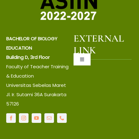
EXTERNAL
BACHELOR OF BIOLOGY
LINK
EDUCATION
Building D, 3rd Floor
Toggle
Faculty of Teacher Training
Navigation
About UNS
& Education
Universitas Sebelas Maret
Jl. Ir. Sutami 36A Surakarta
About Faculty
57126
IT Center
Language Center