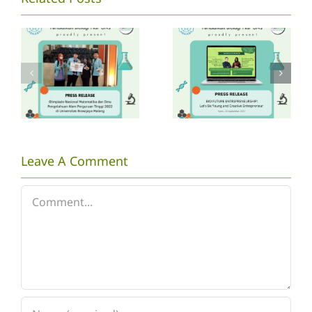
P.Biologi
RELEASE
UNS
WEBINAR
mengikuti
BIO
Kompetisi
FUTURE]
ONMIPA
Let’s Be
PT
Young and
Nasional
Creative
Leave A Comment
2022
Entrepeneurshi
Comment