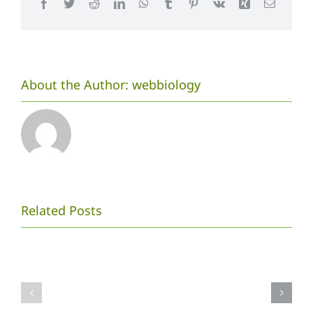
Facebook
Twitter
Reddit
LinkedIn
WhatsApp
Tumblr
Pinterest
Vk
Xing
Email
BW-
About the Author:
webbiology
hunter
(type:Pd.01
Biodekolor
Limbah
MAHASISWA
Batik
Related Posts
PENDIDIKAN
Cair,
BIOLOGI
Gagasan
UNS
Mahasisw
MENYELENGGARAKAN
Pendidika
LAWU
Biologi