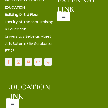
BACHELOR OF BIOLOGY
LINK
EDUCATION
Building D, 3rd Floor
Toggle
Faculty of Teacher Training
Navigation
About UNS
& Education
Universitas Sebelas Maret
Jl. Ir. Sutami 36A Surakarta
About Faculty
57126
IT Center
Language Center
EDUCATION
Library
LINK
Toggle