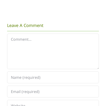
BIRDWATCHING
UNS
COMPETITION
untuk
TINGKAT
Mengatasi
Leave A Comment
NASIONAL
Masalah
Limbah
Comment
Cair
Batik
di
Solo