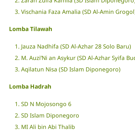
Zarah Zulfa Kamila (SD Islam Diponegoro
Vischania Faza Amalia (SD Al-Amin Grogol
Lomba Tilawah
Jauza Nadhifa (SD Al-Azhar 28 Solo Baru)
M. Auzi’Ni an Asykur (SD Al-Azhar Syifa Bu
Aqilatun Nisa (SD Islam Diponegoro)
Lomba Hadrah
SD N Mojosongo 6
SD Islam Diponegoro
MI Ali bin Abi Thalib