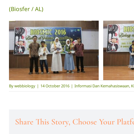
(Biosfer /
AL
)
By
webbiology
|
14 October 2016
|
Informasi Dan Kemahasiswaan
,
K
Share This Story, Choose Your Plat