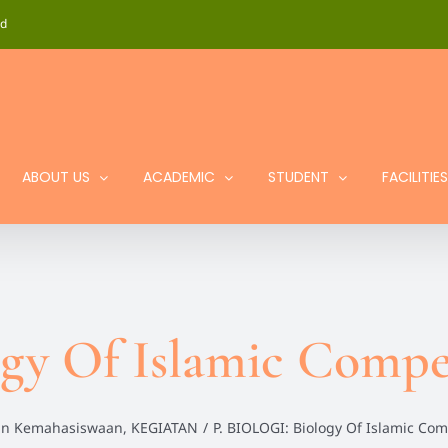
id
ABOUT US
ACADEMIC
STUDENT
FACILITIES
gy Of Islamic Compet
an Kemahasiswaan
,
KEGIATAN
/
P. BIOLOGI: Biology Of Islamic Com