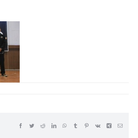
Facebook
Twitter
Reddit
LinkedIn
WhatsApp
Tumblr
Pinterest
Vk
Xing
Email